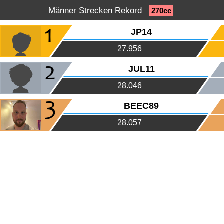
Männer Strecken Rekord
270cc
1
JP14
27.956
2
JUL11
28.046
3
BEEC89
28.057